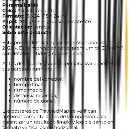
Personalizable
Color
:
Azul claro bonito
Formato
:
18"x24"
(
18 x 24 in
)
Papel
:
200 g/m² —
grueso y resistente
Orientación
:
Vertical
Sobre este producto
Este póster destaca tu carrera « Asuncion Marathon
2026 ». Está impreso en papel premium de 200 g/m²,
con detalles nítidos y colores fieles.
Antes de imprimir, puedes personalizar el póster con
tus datos de running:
nombre del corredor;
tiempo final;
ritmo medio;
distancia recorrida;
número de dorsal;
Los pósteres de TraveledMap se verifican
automáticamente antes de la impresión para
garantizar un resultado limpio y legible, tanto en
formato vertical como horizontal.