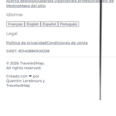
Acerca de
Blog
Ayuda
Para viajeros
Para profesionales
Kit de
Medios
Mapa del sitio
Idiomas
Français
English
Español
Português
Legal
Política de privacidad
Condiciones de venta
SIRET: 83140886900038
© 2026 TraveledMap.
All rights reserved.
Creado con ❤ por
Quentin Lerebours y
TraveledMap