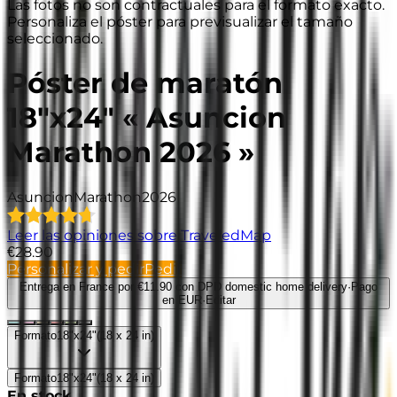
Las fotos no son contractuales para el formato exacto.
Personaliza el póster para previsualizar el tamaño
seleccionado.
Póster de maratón
18"x24" « Asuncion
Marathon 2026 »
Asuncion
Marathon
2026
Leer las opiniones sobre TraveledMap
€28.90
Personalizar y pedir
Pedir
Entrega en France
por €11.90 con DPD domestic home delivery
·
Pago
en EUR
·
Editar
Formato
18"x24"
(
18 x 24 in
)
Formato
18"x24"
(
18 x 24 in
)
En stock