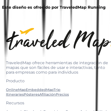
Este diseño es ofrecido por TraveledMap Running
TraveledMap ofrece herramientas de integración de
mapas que son fáciles de usar e interactivas, tanto
para empresas como para individuos
Producto
OnlineMap
EmbeddedMap
Trip
Itineraries
Pósteres
Afiliación
Precios
Recursos