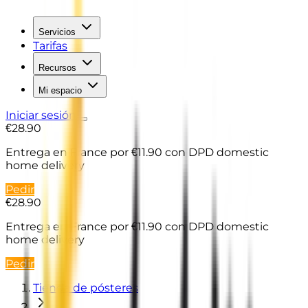
Servicios
Tarifas
Recursos
Mi espacio
Iniciar sesión
€28.90
Entrega en France
por €11.90 con DPD domestic
home delivery
Pedir
€28.90
Entrega en France
por €11.90 con DPD domestic
home delivery
Pedir
Tienda de pósteres