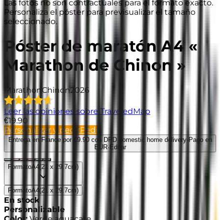
Las fotos no son contractuales para el formato exacto.
Personaliza el póster para previsualizar el tamaño
seleccionado.
Póster de maratón A4 «
Marathon de Chinon »
Marathon
Chinon
2026
Leer las opiniones sobre TraveledMap
€19.90
Personalizar y pedir
Pedir
Entrega en France
por €9.90 con DPD domestic home delivery
·
Pago en
EUR
·
Editar
Formato
A4
(
21 x 29.7cm
)
Formato
A4
(
21 x 29.7cm
)
En stock
Personalizable
Color
:
Verde aguacate