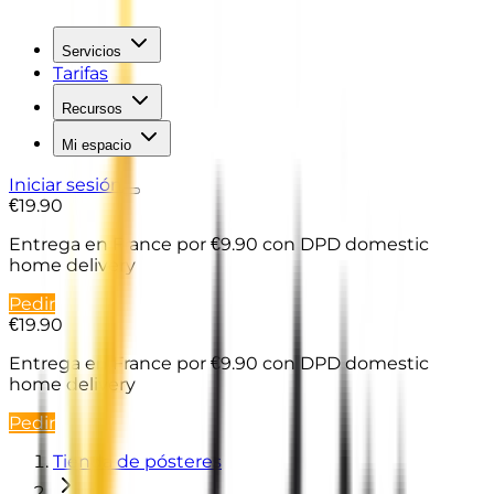
Servicios
Tarifas
Recursos
Mi espacio
Iniciar sesión
€19.90
Entrega en France
por €9.90 con DPD domestic
home delivery
Pedir
€19.90
Entrega en France
por €9.90 con DPD domestic
home delivery
Pedir
Tienda de pósteres