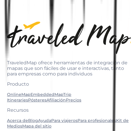
TraveledMap ofrece herramientas de integración de
mapas que son fáciles de usar e interactivas, tanto
para empresas como para individuos
Producto
OnlineMap
EmbeddedMap
Trip
Itineraries
Pósteres
Afiliación
Precios
Recursos
Acerca de
Blog
Ayuda
Para viajeros
Para profesionales
Kit de
Medios
Mapa del sitio