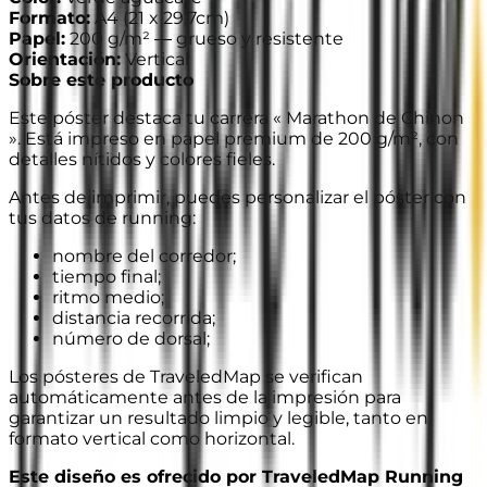
Formato
:
A4
(
21 x 29.7cm
)
Papel
:
200 g/m² —
grueso y resistente
Orientación
:
Vertical
Sobre este producto
Este póster destaca tu carrera « Marathon de Chinon
». Está impreso en papel premium de 200 g/m², con
detalles nítidos y colores fieles.
Antes de imprimir, puedes personalizar el póster con
tus datos de running:
nombre del corredor;
tiempo final;
ritmo medio;
distancia recorrida;
número de dorsal;
Los pósteres de TraveledMap se verifican
automáticamente antes de la impresión para
garantizar un resultado limpio y legible, tanto en
formato vertical como horizontal.
Este diseño es ofrecido por TraveledMap Running