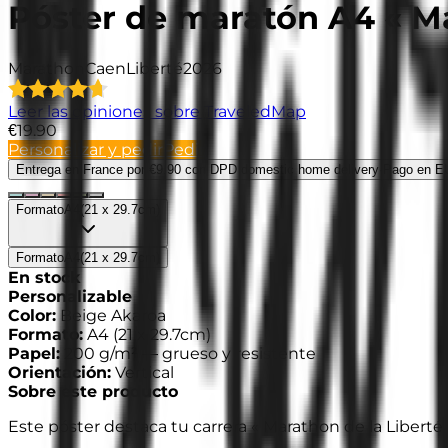
Póster de maratón A4 « Ma
Marathon
Caen
Liberté
2026
Leer las opiniones sobre TraveledMap
€19.90
Personalizar y pedir
Pedir
Entrega en France
por €9.90 con DPD domestic home delivery
·
Pago en E
Formato
A4
(
21 x 29.7cm
)
Formato
A4
(
21 x 29.7cm
)
En stock
Personalizable
Color
:
Beige Akaroa
Formato
:
A4
(
21 x 29.7cm
)
Papel
:
200 g/m² —
grueso y resistente
Orientación
:
Vertical
Sobre este producto
Este póster destaca tu carrera « Marathon de la Liberté