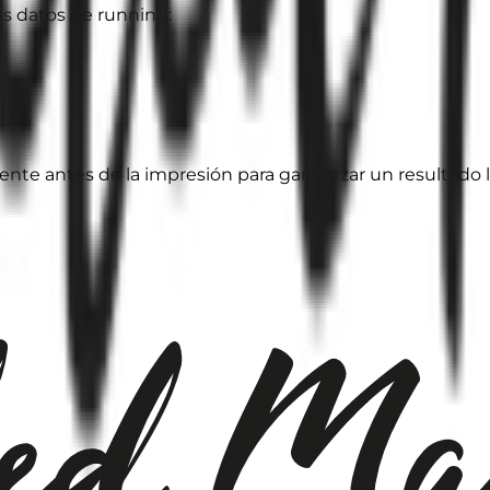
us datos de running:
te antes de la impresión para garantizar un resultado l