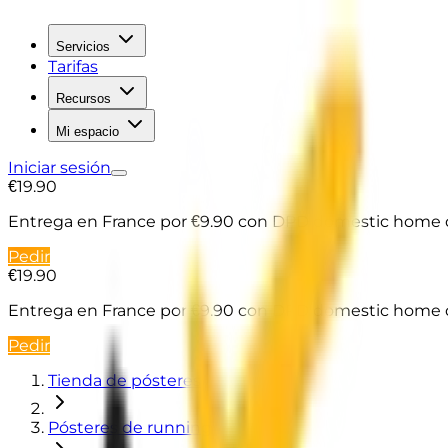
Servicios
Tarifas
Recursos
Mi espacio
Iniciar sesión
€19.90
Entrega en France
por €9.90 con DPD domestic home d
Pedir
€19.90
Entrega en France
por €9.90 con DPD domestic home d
Pedir
Tienda de pósteres
Pósteres de running