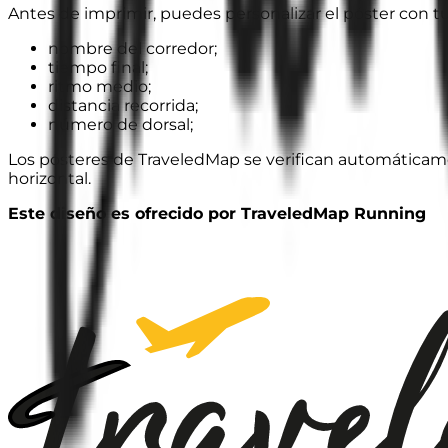
Antes de imprimir, puedes personalizar el póster con t
nombre del corredor;
tiempo final;
ritmo medio;
distancia recorrida;
número de dorsal;
Los pósteres de TraveledMap se verifican automáticamen
horizontal.
Este diseño es ofrecido por TraveledMap Running