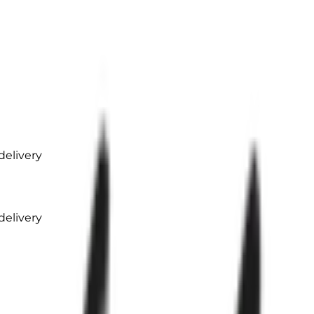
elivery
elivery