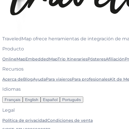
TraveledMap ofrece herramientas de integración de map
Producto
OnlineMap
EmbeddedMap
Trip Itineraries
Pósteres
Afiliación
P
Recursos
Acerca de
Blog
Ayuda
Para viajeros
Para profesionales
Kit de M
Idiomas
Français
English
Español
Português
Legal
Política de privacidad
Condiciones de venta