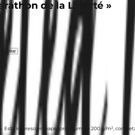
rathon de la Liberté »
UR
·
Editar
 ». Está impreso en papel premium de 200 g/m², con detall