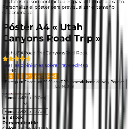
Las fotos no son contractuales para el formato exacto.
Personaliza el póster para previsualizar el tamaño
seleccionado.
Póster A4 « Utah
Canyons Road Trip »
Utah
USA
Road Trip
Canyons
Red Rock
Leer las opiniones sobre TraveledMap
€19.90
Personalizar y pedir
Pedir
Entrega en France
por €9.90 con DPD domestic home delivery
·
Pago en
EUR
·
Editar
Formato
A4
(
21 x 29.7cm
)
Formato
A4
(
21 x 29.7cm
)
En stock
Personalizable
Color
:
Beige Akaroa