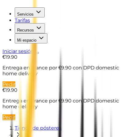
Servicios
Tarifas
Recursos
Mi espacio
Iniciar sesión
€19.90
Entrega en France
por €9.90 con DPD domestic
home delivery
Pedir
€19.90
Entrega en France
por €9.90 con DPD domestic
home delivery
Pedir
Tienda de pósteres