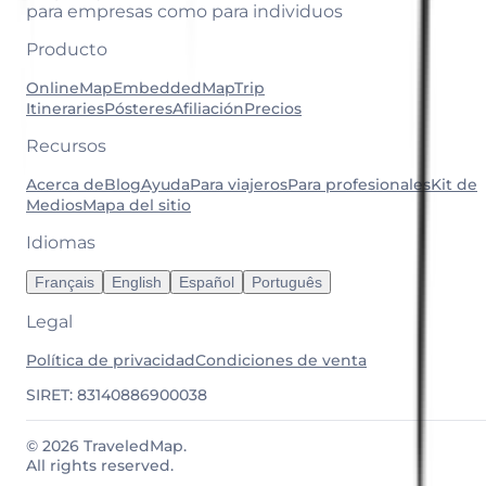
para empresas como para individuos
Producto
OnlineMap
EmbeddedMap
Trip
Itineraries
Pósteres
Afiliación
Precios
Recursos
Acerca de
Blog
Ayuda
Para viajeros
Para profesionales
Kit de
Medios
Mapa del sitio
Idiomas
Français
English
Español
Português
Legal
Política de privacidad
Condiciones de venta
SIRET: 83140886900038
© 2026 TraveledMap.
All rights reserved.