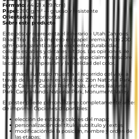
Formato
:
A4
(
21 x 29.7cm
)
Papel
:
200 g/m² —
grueso y resistente
Orientación
:
Horizontal
Sobre este producto
Este póster representa el itinerario « Utah Canyons
Road Trip ». Está impreso en papel premium de 200
g/m² para garantizar una excelente durabilidad,
colores estables y detalles nítidos. Las opiniones de
los usuarios son muy positivas, especialmente sobre
la calidad de impresión y la fidelidad del color.
Este mapa ilustrado muestra el recorrido del viaje a
través de los siguientes destinos: Zion National Park,
Bryce Canyon, Capitol Reef, Moab, Arches National
Park, Canyonlands National Park, Monument Valley
El póster puede personalizarse completamente antes
de imprimir. Opciones disponibles:
elección de estilos y colores del mapa;
personalización del título, subtítulo y textos;
modificación de la posición, nombre y orden de
las etapas;