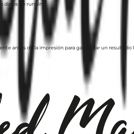
us datos de running:
te antes de la impresión para garantizar un resultado l