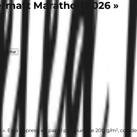
ermatt Marathon 2026 »
UR
·
Editar
». Está impreso en papel premium de 200 g/m², con detall