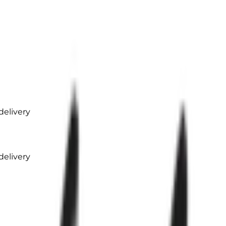
elivery
elivery