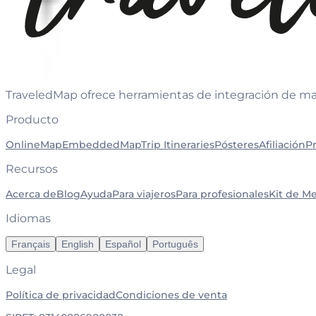
TraveledMap ofrece herramientas de integración de map
Producto
OnlineMap
EmbeddedMap
Trip Itineraries
Pósteres
Afiliación
P
Recursos
Acerca de
Blog
Ayuda
Para viajeros
Para profesionales
Kit de M
Idiomas
Français
English
Español
Português
Legal
Política de privacidad
Condiciones de venta