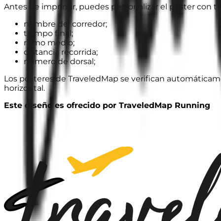
Antes de imprimir, puedes personalizar el póster con t
nombre del corredor;
tiempo final;
ritmo medio;
distancia recorrida;
número de dorsal;
Los pósteres de TraveledMap se verifican automáticamen
horizontal.
Este diseño es ofrecido por TraveledMap Running