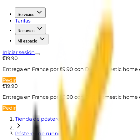
Servicios
Tarifas
Recursos
Mi espacio
Iniciar sesión
€19.90
Entrega en France
por €9.90 con DPD domestic home d
Pedir
€19.90
Entrega en France
por €9.90 con DPD domestic home d
Pedir
Tienda de pósteres
Pósteres de running