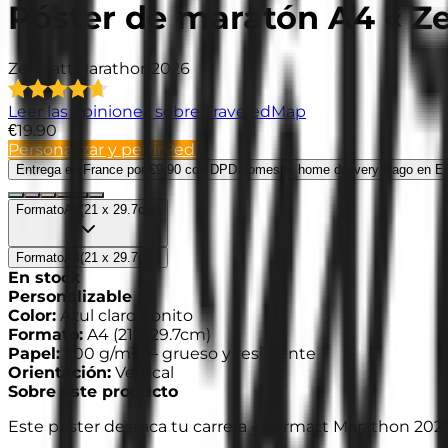
Póster de maratón A4 « Z
Zermatt
Marathon
2026
Leer las opiniones sobre TraveledMap
€19.90
Personalizar y pedir
Pedir
Entrega en France
por €9.90 con DPD domestic home delivery
·
Pago en E
Formato
A4
(
21 x 29.7cm
)
Formato
A4
(
21 x 29.7cm
)
En stock
Personalizable
Color
:
Azul claro bonito
Formato
:
A4
(
21 x 29.7cm
)
Papel
:
200 g/m² —
grueso y resistente
Orientación
:
Vertical
Sobre este producto
Este póster destaca tu carrera « Zermatt Marathon 2026 