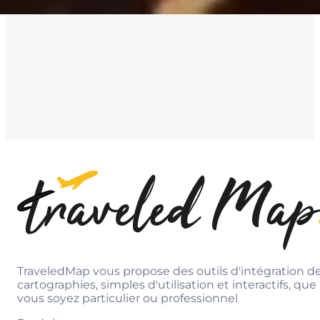
TraveledMap vous propose des outils d'intégration d
cartographies, simples d'utilisation et interactifs, que
vous soyez particulier ou professionnel