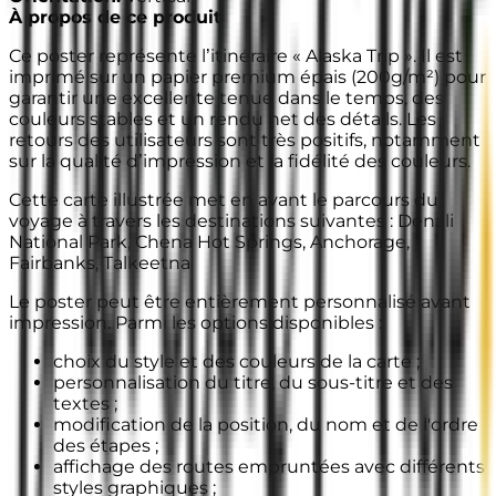
À propos de ce produit
Ce poster représente l’itinéraire « Alaska Trip ». Il est
imprimé sur un papier premium épais (200g/m²) pour
garantir une excellente tenue dans le temps, des
couleurs stables et un rendu net des détails. Les
retours des utilisateurs sont très positifs, notamment
sur la qualité d’impression et la fidélité des couleurs.
Cette carte illustrée met en avant le parcours du
voyage à travers les destinations suivantes : Denali
National Park, Chena Hot Springs, Anchorage,
Fairbanks, Talkeetna
Le poster peut être entièrement personnalisé avant
impression. Parmi les options disponibles :
choix du style et des couleurs de la carte ;
personnalisation du titre, du sous-titre et des
textes ;
modification de la position, du nom et de l'ordre
des étapes ;
affichage des routes empruntées avec différents
styles graphiques ;