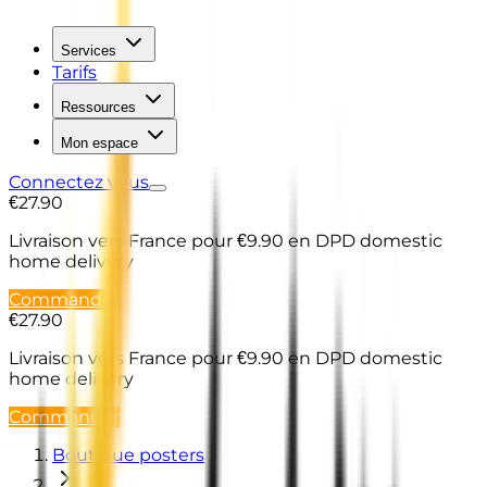
Services
Tarifs
Ressources
Mon espace
Connectez vous
€27.90
Livraison vers France
pour €9.90 en DPD domestic
home delivery
Commander
€27.90
Livraison vers France
pour €9.90 en DPD domestic
home delivery
Commander
Boutique posters