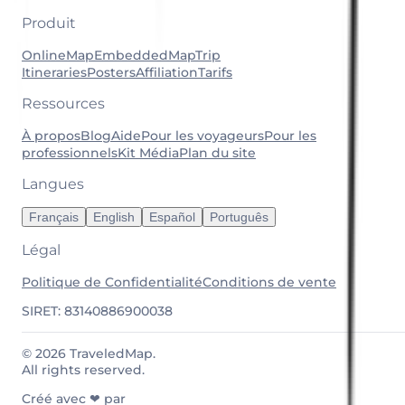
Produit
OnlineMap
EmbeddedMap
Trip
Itineraries
Posters
Affiliation
Tarifs
Ressources
À propos
Blog
Aide
Pour les voyageurs
Pour les
professionnels
Kit Média
Plan du site
Langues
Français
English
Español
Português
Légal
Politique de Confidentialité
Conditions de vente
SIRET: 83140886900038
© 2026 TraveledMap.
All rights reserved.
Créé avec ❤ par