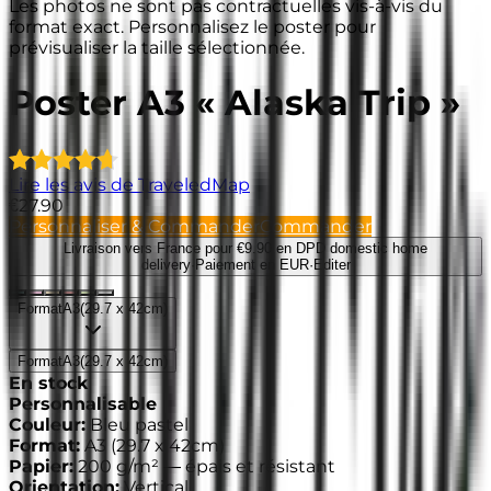
Les photos ne sont pas contractuelles vis-à-vis du
format exact. Personnalisez le poster pour
prévisualiser la taille sélectionnée.
Poster A3 « Alaska Trip »
Lire les avis de TraveledMap
€27.90
Personnaliser & Commander
Commander
Livraison vers France
pour €9.90 en DPD domestic home
delivery
·
Paiement en EUR
·
Editer
Format
A3
(
29.7 x 42cm
)
Format
A3
(
29.7 x 42cm
)
En stock
Personnalisable
Couleur
:
Bleu pastel
Format
:
A3
(
29.7 x 42cm
)
Papier
:
200 g/m² —
épais et résistant
Orientation
:
Vertical