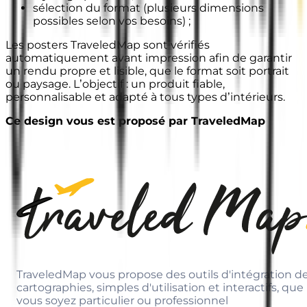
sélection du format (plusieurs dimensions
possibles selon vos besoins) ;
Les posters TraveledMap sont vérifiés
automatiquement avant impression afin de garantir
un rendu propre et lisible, que le format soit portrait
ou paysage. L’objectif : un produit fiable,
personnalisable et adapté à tous types d’intérieurs.
Ce design vous est proposé par TraveledMap
TraveledMap vous propose des outils d'intégration d
cartographies, simples d'utilisation et interactifs, que
vous soyez particulier ou professionnel