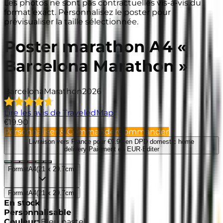
Les photos ne sont pas contractuelles vis-à-vis du
format exact. Personnalisez le poster pour
prévisualiser la taille sélectionnée.
Poster marathon A4 «
Barcelona Marathon »
Barcelona
Marathon
2026
Lire les avis de TraveledMap
€19.90
Personnaliser & Commander
Commander
Livraison vers France
pour €9.90 en DPD domestic home
delivery
·
Paiement en EUR
·
Editer
Format
A4
(
21 x 29.7cm
)
Format
A4
(
21 x 29.7cm
)
En stock
Personnalisable
Couleur
:
Bleu pastel