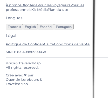
À propos
Blog
Aide
Pour les voyageurs
Pour les
professionnels
Kit Média
Plan du site
Langues
Français
English
Español
Português
Légal
Politique de Confidentialité
Conditions de vente
SIRET: 83140886900038
© 2026 TraveledMap.
All rights reserved.
Créé avec ❤ par
Quentin Lerebours &
TraveledMap