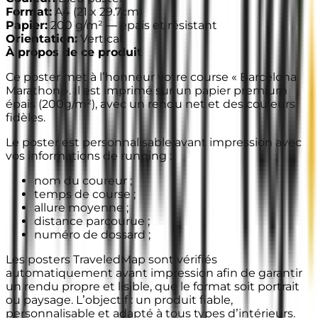
Format
:
A4
(
21 x 29.7cm
)
Papier
:
200 g/m² —
épais et résistant
Orientation
:
Vertical
À propos de ce produit
Ce poster met à l’honneur votre course « Barcelona
Marathon ». Il est imprimé sur un papier premium
épais (200g/m²), avec un rendu net et des couleurs
fidèles.
Le poster est personnalisable avant impression avec
vos informations de running :
nom du coureur ;
temps de course ;
allure moyenne ;
distance parcourue ;
numéro de dossard ;
Les posters TraveledMap sont vérifiés
automatiquement avant impression afin de garantir
un rendu propre et lisible, que le format soit portrait
ou paysage. L’objectif : un produit fiable,
personnalisable et adapté à tous types d’intérieurs.