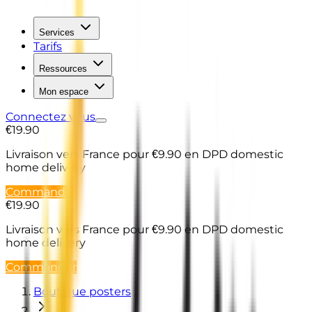
Services
Tarifs
Ressources
Mon espace
Connectez vous
€19.90
Livraison vers France
pour €9.90 en DPD domestic
home delivery
Commander
€19.90
Livraison vers France
pour €9.90 en DPD domestic
home delivery
Commander
Boutique posters