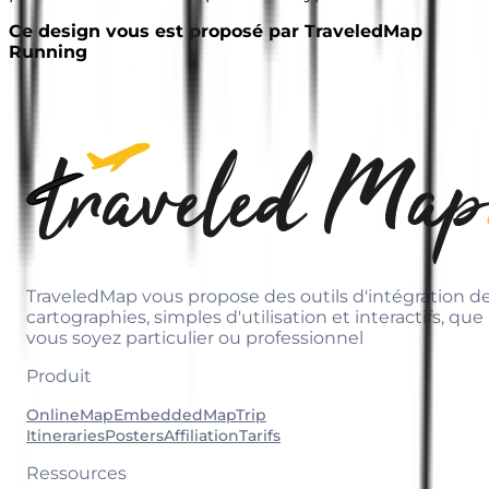
Ce design vous est proposé par TraveledMap
Running
TraveledMap vous propose des outils d'intégration d
cartographies, simples d'utilisation et interactifs, que
vous soyez particulier ou professionnel
Produit
OnlineMap
EmbeddedMap
Trip
Itineraries
Posters
Affiliation
Tarifs
Ressources