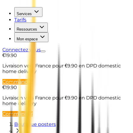
Services
Tarifs
Ressources
Mon espace
Connectez vous
€19.90
Livraison vers France
pour €9.90 en DPD domestic
home delivery
Commander
€19.90
Livraison vers France
pour €9.90 en DPD domestic
home delivery
Commander
Boutique posters