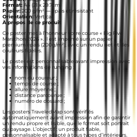
Format
:
A4
(
21 x 29.7cm
)
Papier
:
200 g/m² —
épais et résistant
Orientation
:
Vertical
À propos de ce produit
Ce poster met à l’honneur votre course « Big Five
Marathon 2026 ». Il est imprimé sur un papier
premium épais (200g/m²), avec un rendu net et des
couleurs fidèles.
Le poster est personnalisable avant impression avec
vos informations de running :
nom du coureur ;
temps de course ;
allure moyenne ;
distance parcourue ;
numéro de dossard ;
Les posters TraveledMap sont vérifiés
automatiquement avant impression afin de garantir
un rendu propre et lisible, que le format soit portrait
ou paysage. L’objectif : un produit fiable,
personnalisable et adapté à tous types d’intérieurs.