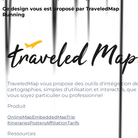
Ce design vous est proposé par TraveledMap
Running
TraveledMap vous propose des outils d'intégration d
cartographies, simples d'utilisation et interactifs, que
vous soyez particulier ou professionnel
Produit
OnlineMap
EmbeddedMap
Trip
Itineraries
Posters
Affiliation
Tarifs
Ressources