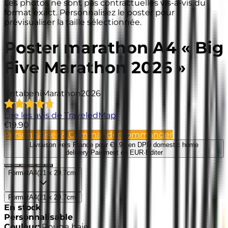
Les photos ne sont pas contractuelles vis-à-vis du
format exact. Personnalisez le poster pour
prévisualiser la taille sélectionnée.
Poster marathon A4 « Big
Five Marathon 2026 »
Entabeni
Marathon
2026
Lire les avis de TraveledMap
€19.90
Personnaliser & Commander
Commander
Livraison vers France
pour €9.90 en DPD domestic home
delivery
·
Paiement en EUR
·
Editer
Format
A4
(
21 x 29.7cm
)
Format
A4
(
21 x 29.7cm
)
En stock
Personnalisable
Couleur
:
Rouge baie