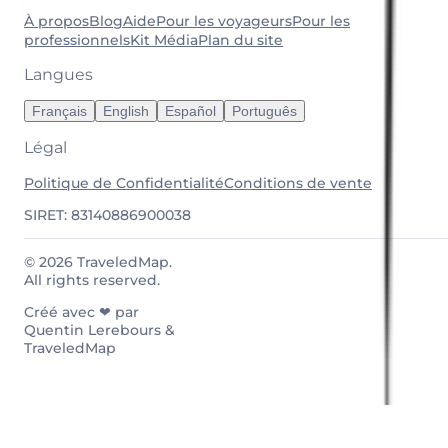
À propos
Blog
Aide
Pour les voyageurs
Pour les
professionnels
Kit Média
Plan du site
Langues
Français
English
Español
Português
Légal
Politique de Confidentialité
Conditions de vente
SIRET: 83140886900038
© 2026 TraveledMap.
All rights reserved.
Créé avec ❤ par
Quentin Lerebours &
TraveledMap