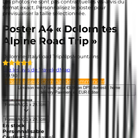
Les photos ne sont pas contractuelles vis-à-vis du
format exact. Personnalisez le poster pour
prévisualiser la taille sélectionnée.
Poster A4 « Dolomites
Alpine Road Trip »
Dolomites
Italy
Road Trip
Alps
Mountains
Lire les avis de TraveledMap
€19.90
Personnaliser & Commander
Commander
Livraison vers France
pour €9.90 en DPD domestic home
delivery
·
Paiement en EUR
·
Editer
Format
A4
(
21 x 29.7cm
)
Format
A4
(
21 x 29.7cm
)
En stock
Personnalisable
Couleur
:
Bleu pastel