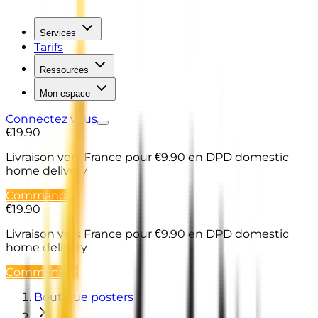
Services
Tarifs
Ressources
Mon espace
Connectez vous
€19.90
Livraison vers France
pour €9.90 en DPD domestic
home delivery
Commander
€19.90
Livraison vers France
pour €9.90 en DPD domestic
home delivery
Commander
Boutique posters