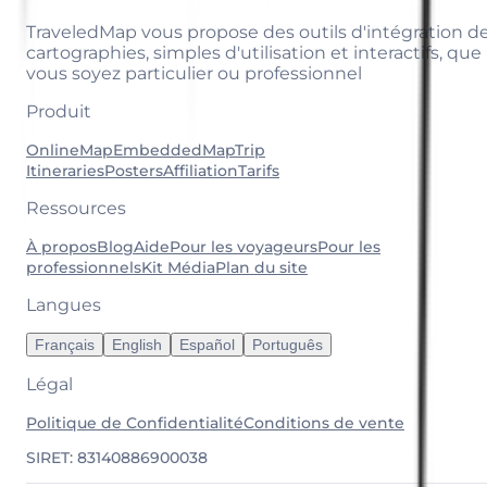
TraveledMap vous propose des outils d'intégration d
cartographies, simples d'utilisation et interactifs, que
vous soyez particulier ou professionnel
Produit
OnlineMap
EmbeddedMap
Trip
Itineraries
Posters
Affiliation
Tarifs
Ressources
À propos
Blog
Aide
Pour les voyageurs
Pour les
professionnels
Kit Média
Plan du site
Langues
Français
English
Español
Português
Légal
Politique de Confidentialité
Conditions de vente
SIRET: 83140886900038