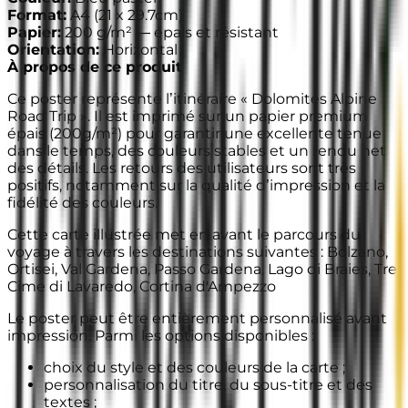
Format
:
A4
(
21 x 29.7cm
)
Papier
:
200 g/m² —
épais et résistant
Orientation
:
Horizontal
À propos de ce produit
Ce poster représente l’itinéraire « Dolomites Alpine
Road Trip ». Il est imprimé sur un papier premium
épais (200g/m²) pour garantir une excellente tenue
dans le temps, des couleurs stables et un rendu net
des détails. Les retours des utilisateurs sont très
positifs, notamment sur la qualité d’impression et la
fidélité des couleurs.
Cette carte illustrée met en avant le parcours du
voyage à travers les destinations suivantes : Bolzano,
Ortisei, Val Gardena, Passo Gardena, Lago di Braies, Tre
Cime di Lavaredo, Cortina d'Ampezzo
Le poster peut être entièrement personnalisé avant
impression. Parmi les options disponibles :
choix du style et des couleurs de la carte ;
personnalisation du titre, du sous-titre et des
textes ;