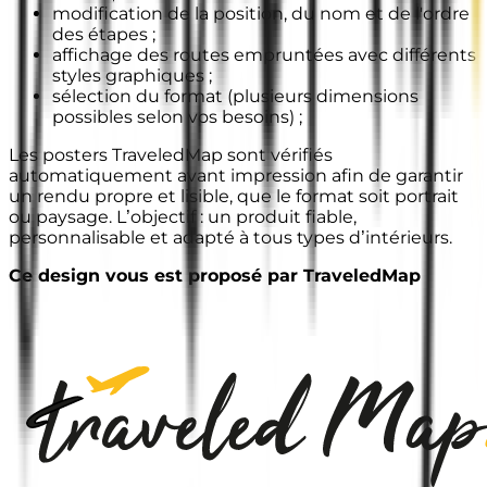
modification de la position, du nom et de l'ordre
des étapes ;
affichage des routes empruntées avec différents
styles graphiques ;
sélection du format (plusieurs dimensions
possibles selon vos besoins) ;
Les posters TraveledMap sont vérifiés
automatiquement avant impression afin de garantir
un rendu propre et lisible, que le format soit portrait
ou paysage. L’objectif : un produit fiable,
personnalisable et adapté à tous types d’intérieurs.
Ce design vous est proposé par TraveledMap