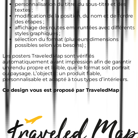
personnalisation du titre, du sous-titre et des
textes ;
modification de la position, du nom et de l'ordre
des étapes ;
affichage des routes empruntées avec différents
styles graphiques ;
sélection du format (plusieurs dimensions
possibles selon vos besoins) ;
Les posters TraveledMap sont vérifiés
automatiquement avant impression afin de garantir
un rendu propre et lisible, que le format soit portrait
ou paysage. L’objectif : un produit fiable,
personnalisable et adapté à tous types d’intérieurs.
Ce design vous est proposé par TraveledMap