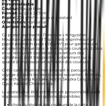
Personnalisable
Couleur
:
Rouge baie
Format
:
A4
(
21 x 29.7cm
)
Papier
:
200 g/m² —
épais et résistant
Orientation
:
Horizontal
À propos de ce produit
Ce poster représente l’itinéraire « Kyrgyzstan
Mountain Lakes Road Trip ». Il est imprimé sur un
papier premium épais (200g/m²) pour garantir une
excellente tenue dans le temps, des couleurs stables
et un rendu net des détails. Les retours des
utilisateurs sont très positifs, notamment sur la
qualité d’impression et la fidélité des couleurs.
Cette carte illustrée met en avant le parcours du
voyage à travers les destinations suivantes : Bishkek,
Ala Archa, Song Kul Lake, Naryn, Skazka Canyon, Jeti
Oguz, Karakol, Cholpon Ata
Le poster peut être entièrement personnalisé avant
impression. Parmi les options disponibles :
choix du style et des couleurs de la carte ;