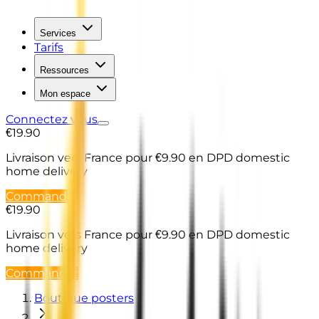
Services
Tarifs
Ressources
Mon espace
Connectez vous
€19.90
Livraison vers France
pour €9.90 en DPD domestic
home delivery
Commander
€19.90
Livraison vers France
pour €9.90 en DPD domestic
home delivery
Commander
Boutique posters