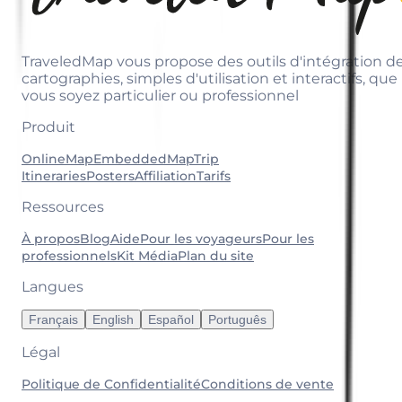
TraveledMap vous propose des outils d'intégration d
cartographies, simples d'utilisation et interactifs, que
vous soyez particulier ou professionnel
Produit
OnlineMap
EmbeddedMap
Trip
Itineraries
Posters
Affiliation
Tarifs
Ressources
À propos
Blog
Aide
Pour les voyageurs
Pour les
professionnels
Kit Média
Plan du site
Langues
Français
English
Español
Português
Légal
Politique de Confidentialité
Conditions de vente