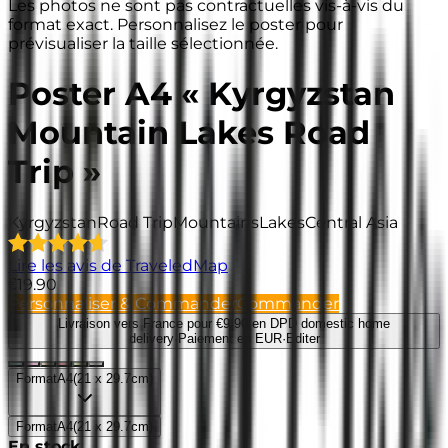
Les photos ne sont pas contractuelles vis-à-vis du
format exact. Personnalisez le poster pour
prévisualiser la taille sélectionnée.
Poster A4 « Kyrgyzstan
Mountain Lakes Road
Trip »
Kyrgyzstan
Road Trip
Mountains
Lakes
Central Asia
Lire les avis de TraveledMap
€19.90
Personnaliser & Commander
Commander
Livraison vers France
pour €9.90 en DPD domestic home
delivery
·
Paiement en EUR
·
Editer
Format
A4
(
21 x 29.7cm
)
Format
A4
(
21 x 29.7cm
)
En stock