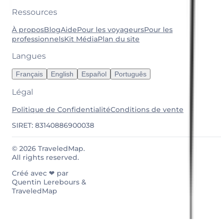
Ressources
À propos
Blog
Aide
Pour les voyageurs
Pour les
professionnels
Kit Média
Plan du site
Langues
Français
English
Español
Português
Légal
Politique de Confidentialité
Conditions de vente
SIRET: 83140886900038
© 2026 TraveledMap.
All rights reserved.
Créé avec ❤ par
Quentin Lerebours &
TraveledMap