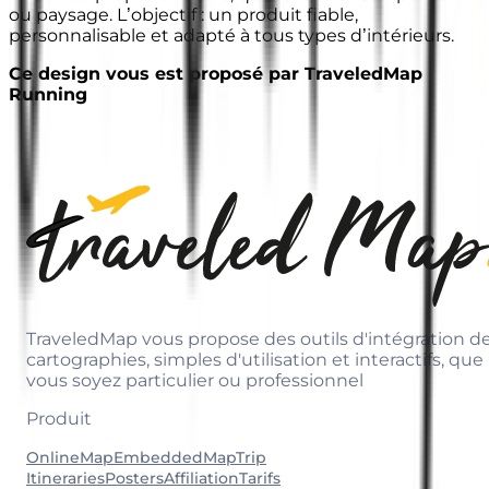
ou paysage. L’objectif : un produit fiable,
personnalisable et adapté à tous types d’intérieurs.
Ce design vous est proposé par TraveledMap
Running
TraveledMap vous propose des outils d'intégration d
cartographies, simples d'utilisation et interactifs, que
vous soyez particulier ou professionnel
Produit
OnlineMap
EmbeddedMap
Trip
Itineraries
Posters
Affiliation
Tarifs