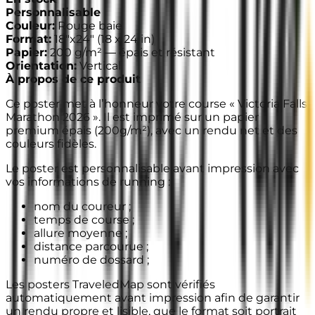
Personnalisable
Couleur
:
Rouge baie
Format
:
18"x24"
(
18 x 24 in
)
Papier
:
200 g/m² —
épais et résistant
Orientation
:
Vertical
À propos de ce produit
Ce poster met à l’honneur votre course « Victoria Falls
Marathon 2026 ». Il est imprimé sur un papier
premium épais (200g/m²), avec un rendu net et des
couleurs fidèles.
Le poster est personnalisable avant impression avec
vos informations de running :
nom du coureur ;
temps de course ;
allure moyenne ;
distance parcourue ;
numéro de dossard ;
Les posters TraveledMap sont vérifiés
automatiquement avant impression afin de garantir
un rendu propre et lisible, que le format soit portrait