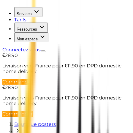
Services
Tarifs
Ressources
Mon espace
Connectez vous
€28.90
Livraison vers France
pour €11.90 en DPD domestic
home delivery
Commander
€28.90
Livraison vers France
pour €11.90 en DPD domestic
home delivery
Commander
Boutique posters