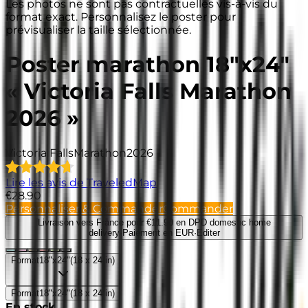
Les photos ne sont pas contractuelles vis-à-vis du
format exact. Personnalisez le poster pour
prévisualiser la taille sélectionnée.
Poster marathon 18"x24"
« Victoria Falls Marathon
2026 »
Victoria Falls
Marathon
2026
Lire les avis de TraveledMap
€28.90
Personnaliser & Commander
Commander
Livraison vers France
pour €11.90 en DPD domestic home
delivery
·
Paiement en EUR
·
Editer
Format
18"x24"
(
18 x 24 in
)
Format
18"x24"
(
18 x 24 in
)
En stock