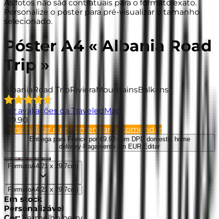
As fotos não são contratuais para o formato exato.
Personalize o poster para pré-visualizar o tamanho
selecionado.
Póster A4 « Albania Road
Trip »
Albania
Road Trip
Riviera
Mountains
Balkans
Ler avaliações da TraveledMap
€19.90
Personalizar e encomendar
Encomendar
Entrega para France
por €9.90 com DPD domestic home
delivery
·
Pagamento em EUR
·
Editar
Formato
A4
(
21 x 29.7cm
)
Formato
A4
(
21 x 29.7cm
)
Em stock
Personalizável
Cor
:
Vermelho berry