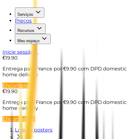
Serviços
Preços
Recursos
Meu espaço
Inicie sessão
€19.90
Entrega para France
por €9.90 com DPD domestic
home delivery
Encomendar
€19.90
Entrega para France
por €9.90 com DPD domestic
home delivery
Encomendar
Loja de posters