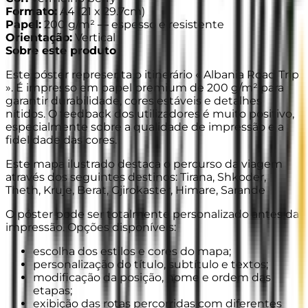
Formato
:
A4
(
21 x 29.7cm
)
Papel
:
200 g/m² —
espesso e resistente
Orientação
:
Vertical
Sobre este produto
Este póster representa o itinerário « Albania Road Trip
». É impresso em papel premium de 200 g/m² para
garantir durabilidade, cores estáveis e detalhes
nítidos. O feedback dos utilizadores é muito positivo,
especialmente sobre a qualidade de impressão e a
fidelidade das cores.
Este mapa ilustrado destaca o percurso da viagem
através dos seguintes destinos: Tirana, Shkoder,
Theth, Kruje, Berat, Gjirokaster, Himare, Sarande
O póster pode ser totalmente personalizado antes da
impressão. Opções disponíveis:
escolha dos estilos e cores do mapa;
personalização do título, subtítulo e textos;
modificação da posição, nome e ordem das
etapas;
exibição das rotas percorridas com diferentes