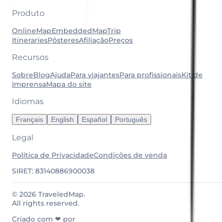
Produto
OnlineMap
EmbeddedMap
Trip
Itineraries
Pôsteres
Afiliação
Preços
Recursos
Sobre
Blog
Ajuda
Para viajantes
Para profissionais
Kit de
Imprensa
Mapa do site
Idiomas
Français
English
Español
Português
Legal
Política de Privacidade
Condições de venda
SIRET: 83140886900038
© 2026 TraveledMap.
All rights reserved.
Criado com ❤ por