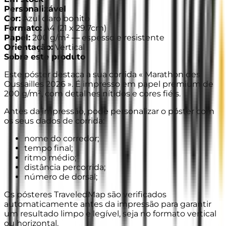
Personalizável
Cor
:
Azul claro bonito
Formato
:
A4
(
21 x 29.7cm
)
Papel
:
200 g/m² —
espesso e resistente
Orientação
:
Vertical
Sobre este produto
Este póster destaca a sua corrida « Marathon des
Oussailles 2026 ». É impresso em papel premium de
200 g/m², com detalhes nítidos e cores fiéis.
Antes da impressão, pode personalizar o póster com
os seus dados de corrida:
nome do corredor;
tempo final;
ritmo médio;
distância percorrida;
número de dorsal;
Os pósteres TraveledMap são verificados
automaticamente antes da impressão para garantir
um resultado limpo e legível, seja no formato vertical
ou horizontal.