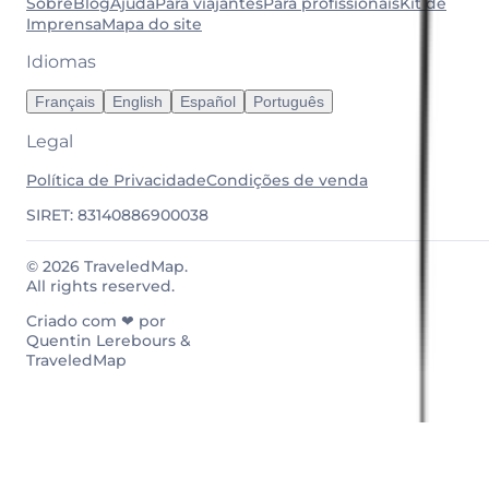
Sobre
Blog
Ajuda
Para viajantes
Para profissionais
Kit de
Imprensa
Mapa do site
Idiomas
Français
English
Español
Português
Legal
Política de Privacidade
Condições de venda
SIRET: 83140886900038
© 2026 TraveledMap.
All rights reserved.
Criado com ❤ por
Quentin Lerebours &
TraveledMap