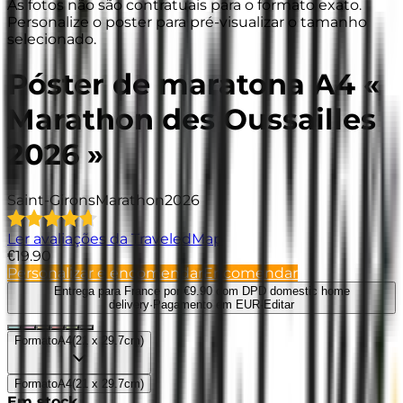
As fotos não são contratuais para o formato exato.
Personalize o poster para pré-visualizar o tamanho
selecionado.
Póster de maratona A4 «
Marathon des Oussailles
2026 »
Saint-Girons
Marathon
2026
Ler avaliações da TraveledMap
€19.90
Personalizar e encomendar
Encomendar
Entrega para France
por €9.90 com DPD domestic home
delivery
·
Pagamento em EUR
·
Editar
Formato
A4
(
21 x 29.7cm
)
Formato
A4
(
21 x 29.7cm
)
Em stock