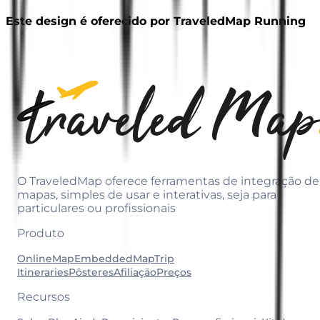
Este design é oferecido por TraveledMap Running
O TraveledMap oferece ferramentas de integração de
mapas, simples de usar e interativas, seja para
particulares ou profissionais
Produto
OnlineMap
EmbeddedMap
Trip
Itineraries
Pôsteres
Afiliação
Preços
Recursos