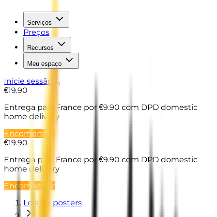
Serviços
Preços
Recursos
Meu espaço
Inicie sessão
€19.90
Entrega para France
por €9.90 com DPD domestic
home delivery
Encomendar
€19.90
Entrega para France
por €9.90 com DPD domestic
home delivery
Encomendar
Loja de posters