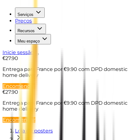
Serviços
Preços
Recursos
Meu espaço
Inicie sessão
€27.90
Entrega para France
por €9.90 com DPD domestic
home delivery
Encomendar
€27.90
Entrega para France
por €9.90 com DPD domestic
home delivery
Encomendar
Loja de posters