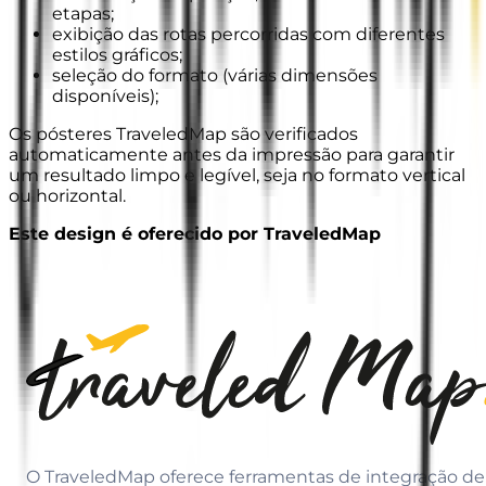
etapas;
exibição das rotas percorridas com diferentes
estilos gráficos;
seleção do formato (várias dimensões
disponíveis);
Os pósteres TraveledMap são verificados
automaticamente antes da impressão para garantir
um resultado limpo e legível, seja no formato vertical
ou horizontal.
Este design é oferecido por TraveledMap
O TraveledMap oferece ferramentas de integração de