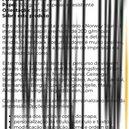
Papel
:
200 g/m² —
espesso e resistente
Orientação
:
Vertical
Sobre este produto
Este póster representa o itinerário « Norway Tour ». É
impresso em papel premium de 200 g/m² para
garantir durabilidade, cores estáveis e detalhes
nítidos. O feedback dos utilizadores é muito positivo,
especialmente sobre a qualidade de impressão e a
fidelidade das cores.
Este mapa ilustrado destaca o percurso da viagem
através dos seguintes destinos: Vøringsfossen, Flåm,
Gudvangen, Gaupne, Norheimsund, Geiranger,
Borgund, Eidfjord, Trollstigen, Olden, Aurland, Lærdal,
Bremanger, Bergen, Loen, Bergen, Hjelle, Maløy,
Åndalsnes, Svelgen, Nigardsbreen, Lom
O póster pode ser totalmente personalizado antes da
impressão. Opções disponíveis:
escolha dos estilos e cores do mapa;
personalização do título, subtítulo e textos;
modificação da posição, nome e ordem das