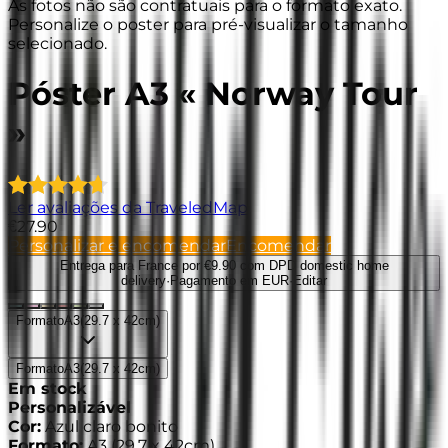
As fotos não são contratuais para o formato exato.
Personalize o poster para pré-visualizar o tamanho
selecionado.
Póster A3 « Norway Tour
»
Ler avaliações da TraveledMap
€27.90
Personalizar e encomendar
Encomendar
Entrega para France
por €9.90 com DPD domestic home
delivery
·
Pagamento em EUR
·
Editar
Formato
A3
(
29.7 x 42cm
)
Formato
A3
(
29.7 x 42cm
)
Em stock
Personalizável
Cor
:
Azul claro bonito
Formato
:
A3
(
29.7 x 42cm
)