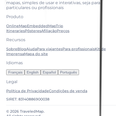
mapas, simples de usar e interativas, seja para
particulares ou profissionais
Produto
OnlineMap
EmbeddedMap
Trip
Itineraries
Pôsteres
Afiliação
Preços
Recursos
Sobre
Blog
Ajuda
Para viajantes
Para profissionais
Kit de
Imprensa
Mapa do site
Idiomas
Français
English
Español
Português
Legal
Política de Privacidade
Condições de venda
SIRET: 83140886900038
© 2026 TraveledMap.