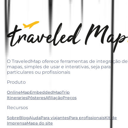
O TraveledMap oferece ferramentas de integração de
mapas, simples de usar e interativas, seja para
particulares ou profissionais
Produto
OnlineMap
EmbeddedMap
Trip
Itineraries
Pôsteres
Afiliação
Preços
Recursos
Sobre
Blog
Ajuda
Para viajantes
Para profissionais
Kit de
Imprensa
Mapa do site