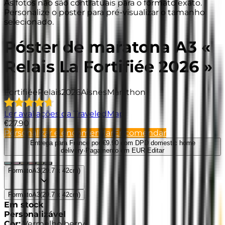
As fotos não são contratuais para o formato exato.
Personalize o poster para pré-visualizar o tamanho
selecionado.
Póster de maratona A3 «
Relais La Fortifiée 2026 »
Fortifiée
Relais
2026
Aisnes
Marathon
Ler avaliações da TraveledMap
€27.90
Personalizar e encomendar
Encomendar
Entrega para France
por €9.90 com DPD domestic home
delivery
·
Pagamento em EUR
·
Editar
Formato
A3
(
29.7 x 42cm
)
Formato
A3
(
29.7 x 42cm
)
Em stock
Personalizável
Cor
:
Vermelho berry