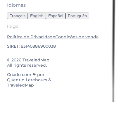
Idiomas
Français
English
Español
Português
Legal
Política de Privacidade
Condições de venda
SIRET: 83140886900038
© 2026 TraveledMap.
All rights reserved.
Criado com ❤ por
Quentin Lerebours &
TraveledMap