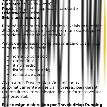
Formato
:
A3
(
29.7 x 42cm
)
Papel
:
200 g/m² —
espesso e resistente
Orientação
:
Vertical
Sobre este produto
Este póster destaca a sua corrida « Relais La Fortifiée
2026 ». É impresso em papel premium de 200 g/m²,
com detalhes nítidos e cores fiéis.
Antes da impressão, pode personalizar o póster com
os seus dados de corrida:
nome do corredor;
tempo final;
ritmo médio;
distância percorrida;
número de dorsal;
Os pósteres TraveledMap são verificados
automaticamente antes da impressão para garantir
um resultado limpo e legível, seja no formato vertical
ou horizontal.
Este design é oferecido por TraveledMap Running