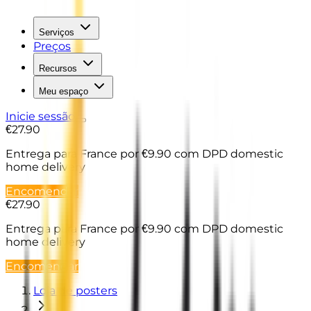
Serviços
Preços
Recursos
Meu espaço
Inicie sessão
€27.90
Entrega para France
por €9.90 com DPD domestic
home delivery
Encomendar
€27.90
Entrega para France
por €9.90 com DPD domestic
home delivery
Encomendar
Loja de posters