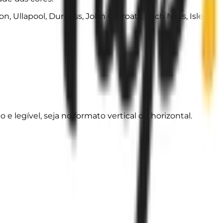
, Ullapool, Durness, John O Groats, Loch Ness, Isle of
legível, seja no formato vertical ou horizontal.