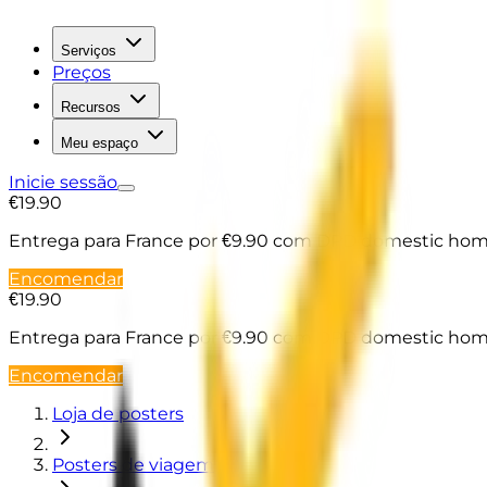
Serviços
Preços
Recursos
Meu espaço
Inicie sessão
€19.90
Entrega para France
por €9.90 com DPD domestic home
Encomendar
€19.90
Entrega para France
por €9.90 com DPD domestic home
Encomendar
Loja de posters
Posters de viagem