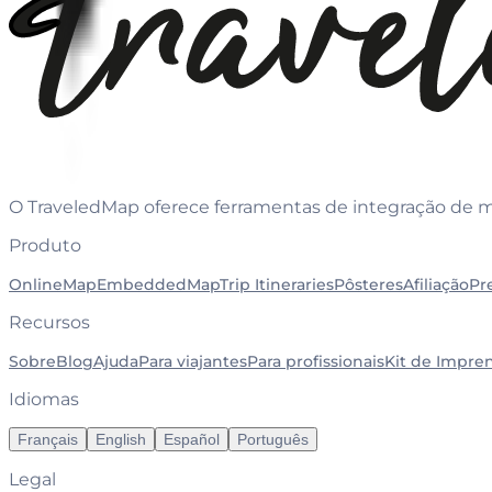
O TraveledMap oferece ferramentas de integração de mapa
Produto
OnlineMap
EmbeddedMap
Trip Itineraries
Pôsteres
Afiliação
Pr
Recursos
Sobre
Blog
Ajuda
Para viajantes
Para profissionais
Kit de Impre
Idiomas
Français
English
Español
Português
Legal