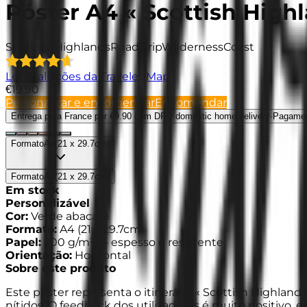
Póster A4 « Scottish High
Scotland
Highlands
Road Trip
Wilderness
Coast
Ler avaliações da TraveledMap
€19.90
Personalizar e encomendar
Encomendar
Entrega para France
por €9.90 com DPD domestic home delivery
·
Pagame
Formato
A4
(
21 x 29.7cm
)
Formato
A4
(
21 x 29.7cm
)
Em stock
Personalizável
Cor
:
Verde abacate
Formato
:
A4
(
21 x 29.7cm
)
Papel
:
200 g/m² —
espesso e resistente
Orientação
:
Horizontal
Sobre este produto
Este póster representa o itinerário « Scottish Highlan
nítidos. O feedback dos utilizadores é muito positivo, 