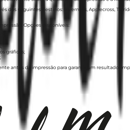
s dos seguintes destinos: Inverness, Applecross, Torridon
mpressão. Opções disponíveis:
;
os gráficos;
;
e antes da impressão para garantir um resultado limpo e 