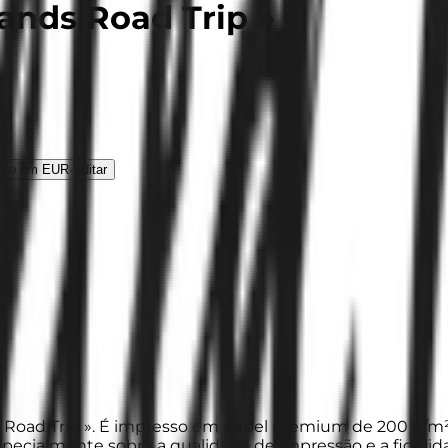
lands Road Trip »
nto em EUR
·
Editar
ds Road Trip ». É impresso em papel premium de 200 g/m² 
especialmente sobre a qualidade de impressão e a fidelid