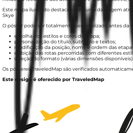
Este mapa ilustrado destaca o percurso da viagem atravé
Skye
O póster pode ser totalmente personalizado antes da i
escolha dos estilos e cores do mapa;
personalização do título, subtítulo e textos;
modificação da posição, nome e ordem das etapas
exibição das rotas percorridas com diferentes estil
seleção do formato (várias dimensões disponíveis)
Os pósteres TraveledMap são verificados automaticament
Este design é oferecido por TraveledMap