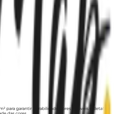
² para garantir durabilidade, cores estáveis e detalhes
ade das cores.