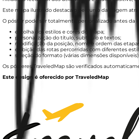
Este mapa ilustrado destaca o percurso da viagem atrav
O póster pode ser totalmente personalizado antes da i
escolha dos estilos e cores do mapa;
personalização do título, subtítulo e textos;
modificação da posição, nome e ordem das etapas
exibição das rotas percorridas com diferentes estil
seleção do formato (várias dimensões disponíveis)
Os pósteres TraveledMap são verificados automaticament
Este design é oferecido por TraveledMap