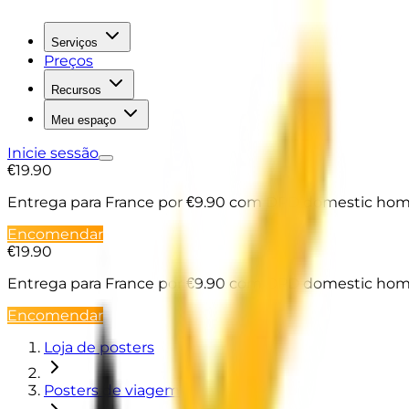
Serviços
Preços
Recursos
Meu espaço
Inicie sessão
€19.90
Entrega para France
por €9.90 com DPD domestic home
Encomendar
€19.90
Entrega para France
por €9.90 com DPD domestic home
Encomendar
Loja de posters
Posters de viagem