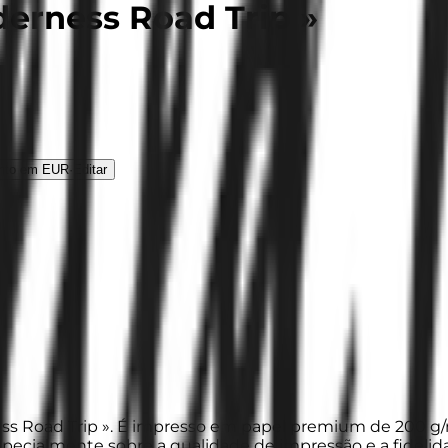
derness Road Trip »
nto em EUR
·
Editar
ess Road Trip ». É impresso em papel premium de 200 g/m
especialmente sobre a qualidade de impressão e a fidelid