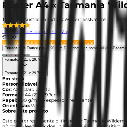
Póster A4 « Tasmania Wil
Tasmania
Australia
Road Trip
Wilderness
Nature
Ler avaliações da TraveledMap
€19.90
Personalizar e encomendar
Encomendar
Entrega para France
por €9.90 com DPD domestic home delivery
·
Pagame
Formato
A4
(
21 x 29.7cm
)
Formato
A4
(
21 x 29.7cm
)
Em stock
Personalizável
Cor
:
Azul claro bonito
Formato
:
A4
(
21 x 29.7cm
)
Papel
:
200 g/m² —
espesso e resistente
Orientação
:
Vertical
Sobre este produto
Este póster representa o itinerário « Tasmania Wildern
nítidos. O feedback dos utilizadores é muito positivo, 