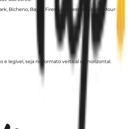
ark, Bicheno, Bay of Fires, Launceston, Cradle Mountain
legível, seja no formato vertical ou horizontal.