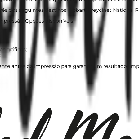
és dos seguintes destinos: Hobart, Freycinet National P
mpressão. Opções disponíveis:
;
os gráficos;
;
e antes da impressão para garantir um resultado limpo e 