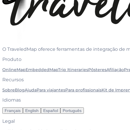
O TraveledMap oferece ferramentas de integração de mapa
Produto
OnlineMap
EmbeddedMap
Trip Itineraries
Pôsteres
Afiliação
Pr
Recursos
Sobre
Blog
Ajuda
Para viajantes
Para profissionais
Kit de Impre
Idiomas
Français
English
Español
Português
Legal