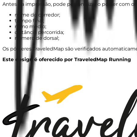
Antes da impressão, pode personalizar o póster com os
nome do corredor;
tempo final;
ritmo médio;
distância percorrida;
número de dorsal;
Os pósteres TraveledMap são verificados automaticament
Este design é oferecido por TraveledMap Running