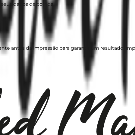
 seus dados de corrida:
e antes da impressão para garantir um resultado limpo e 