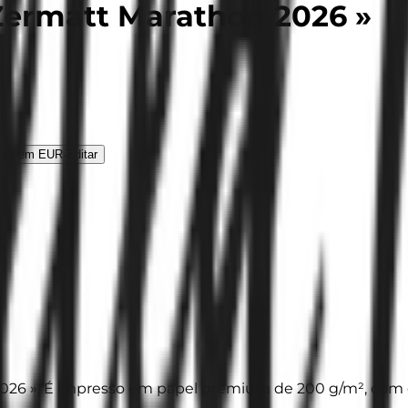
Zermatt Marathon 2026 »
nto em EUR
·
Editar
026 ». É impresso em papel premium de 200 g/m², com det