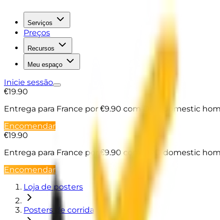
Serviços
Preços
Recursos
Meu espaço
Inicie sessão
€19.90
Entrega para France
por €9.90 com DPD domestic home
Encomendar
€19.90
Entrega para France
por €9.90 com DPD domestic home
Encomendar
Loja de posters
Posters de corrida