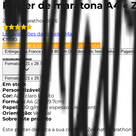
Póster de maratona A4 « 
Zermatt
Marathon
2026
Ler avaliações da TraveledMap
€19.90
Personalizar e encomendar
Encomendar
Entrega para France
por €9.90 com DPD domestic home delivery
·
Pagame
Formato
A4
(
21 x 29.7cm
)
Formato
A4
(
21 x 29.7cm
)
Em stock
Personalizável
Cor
:
Azul claro bonito
Formato
:
A4
(
21 x 29.7cm
)
Papel
:
200 g/m² —
espesso e resistente
Orientação
:
Vertical
Sobre este produto
Este póster destaca a sua corrida « Zermatt Marathon 2