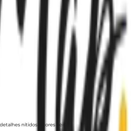
alhes nítidos e cores fiéis.