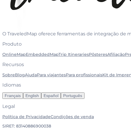
O TraveledMap oferece ferramentas de integração de mapa
Produto
OnlineMap
EmbeddedMap
Trip Itineraries
Pôsteres
Afiliação
Pr
Recursos
Sobre
Blog
Ajuda
Para viajantes
Para profissionais
Kit de Impre
Idiomas
Français
English
Español
Português
Legal
Política de Privacidade
Condições de venda
SIRET: 83140886900038