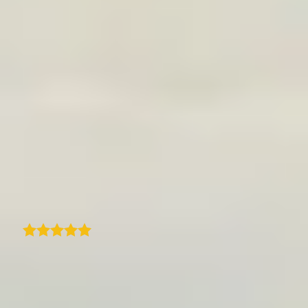
Isto acrescentou muito valor à forma como
apresentamos os nossos pacotes de viagem
no nosso site. O que me impressionou ainda
mais foi o apoio ao cliente excecional. O
Quentin, o próprio CEO, foi incrivelmente
reativo, prestável e envolvido para garantir
que tirávamos o máximo partido da solução.
É raro ver esse nível de dedicação e apoio
pessoal hoje em dia. Se procura uma solução
de mapa de itinerário fiável e fácil de usar
com apoio de topo, recomendo vivamente o
TraveledMap!
B
Traduzido
Bernard M
Comecei a usar o plugin TraveledMap para
WordPress há apenas alguns dias e já estou
impressionado com o quão polido e fácil de
usar ele é. A configuração foi simples e, em
poucos minutos, eu já tinha um mapa