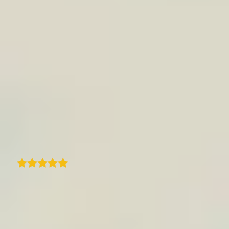
Como viajante casual que adora tirar fotos,
gosto muito de usar esta aplicação. Ela
corresponde perfeitamente às minhas
necessidades. Descobri-a há 4 ou 5 meses e,
honestamente, se eu tivesse escrito uma lista
detalhada de tudo o que esperava, seria
exatamente como esta app. Às vezes pode
ser um pouco exigente - selecionar apenas 15
fotos por etapa exige um verdadeiro esforço -
mas isso é, na verdade, um ótimo exercício e
parte da diversão.
C
Traduzido
Christel Couaillet
Subscrevi recentemente o TraveledMap.com
para os itinerários do nosso site e devo dizer
que a experiência tem sido excelente. Há uma
pequena curva de aprendizagem, mas depois
de apanhar o jeito, o processo torna-se fluido.