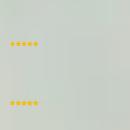
desenvolvido e fácil de implementar. A
documentação do SDK funciona
perfeitamente.
Traduzido
Max Sellmaier
Com o TraveledMap, finalmente encontrei
uma ferramenta muito fácil de usar e bem
pensada para partilhar uma viagem com
rota, fotos e textos. Ideal para um blog ou
outros sites.
Traduzido
Jens Tübke
Como travel blogger, fiquei muito satisfeita
com este programa. Comparado com outros
sites que experimentei, este é fácil de usar e
bastante intuitivo. Gosto do facto de poder