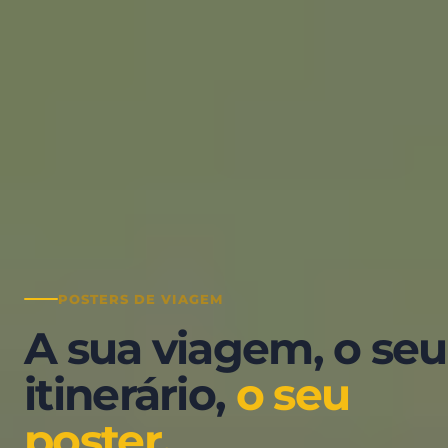
Serviços
Preços
Recursos
Meu espaço
Inicie sessão
POSTERS DE VIAGEM
A sua viagem, o seu
itinerário,
o seu
poster.