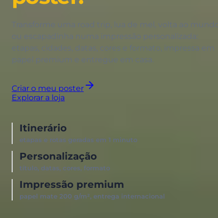
Transforme uma road trip, lua de mel, volta ao mund
ou escapadinha numa impressão personalizada:
etapas, cidades, datas, cores e formato, impressa em
papel premium e entregue em casa.
Criar o meu poster
Explorar a loja
Itinerário
etapas e rotas geradas em 1 minuto
Personalização
título, datas, cores, formato
Impressão premium
papel mate 200 g/m², entrega internacional