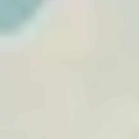
Posters de viagem
prontos a personalizar.
Escolha um modelo inspirado em grandes
destinos ou itinerários icónicos, adicione as
suas etapas e encomende a sua memória.
Ver posters de viagem
Ver
Morocco Desert Road Trip
Por
TraveledMap
€19.90
A4
+
14
Morocco
Road Trip
Desert
+
2