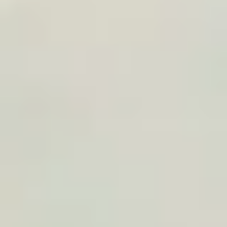
COMO OPERAMOS
Um workflow leve,
adaptado ao seu uso.
1
Modo de funcionamento
Definimos o modelo certo: afiliados, widget numa
viagem, presente cliente, integração em artigo ou
oferta por volume.