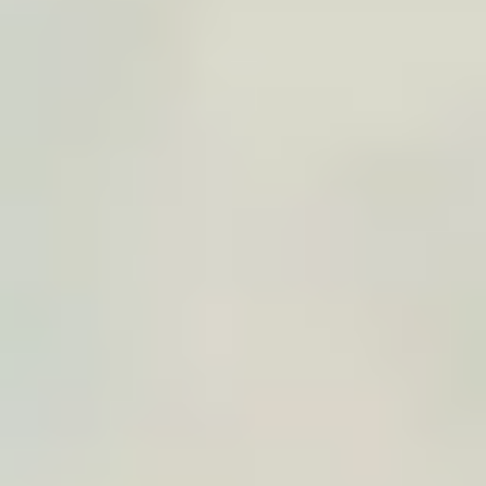
cores, datas, formato, logo ou mensagem
conforme o contexto.
4
Impressão + entrega
Preparamos o ficheiro, verificamos a qualidade,
imprimimos em papel premium e entregamos
em casa ou conforme o modo combinado.