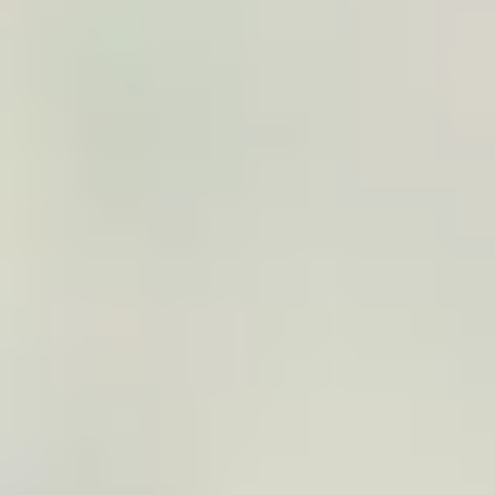
2
Design
Adicione simplesmente a lista de locais: o
TraveledMap constrói automaticamente a viagem
com ajuda de IA e o seu modelo de poster fica
pronto em um minuto.
3
Personalização
O viajante ou a sua equipa pode ajustar título,