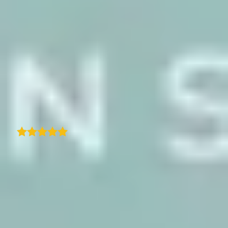
necessidades. Descobri-a há 4 ou 5 meses e,
honestamente, se eu tivesse escrito uma lista
detalhada de tudo o que esperava, seria
exatamente como esta app. Às vezes pode
ser um pouco exigente - selecionar apenas 15
fotos por etapa exige um verdadeiro esforço -
mas isso é, na verdade, um ótimo exercício e
parte da diversão.
C
Traduzido
Christel Couaillet
Subscrevi recentemente o TraveledMap.com
para os itinerários do nosso site e devo dizer
que a experiência tem sido excelente. Há uma
pequena curva de aprendizagem, mas depois
de apanhar o jeito, o processo torna-se fluido.
Isto acrescentou muito valor à forma como
apresentamos os nossos pacotes de viagem
no nosso site. O que me impressionou ainda