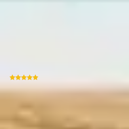
limpa, e adicionar locais e viagens é intuitivo
- mesmo para alguém novo no plugin. O
mapa fica ótimo tanto em desktop como em
mobile, e adoro como é fácil personalizar o
estilo para combinar com o meu site.
Adiciona um elemento visual muito bonito
ao meu conteúdo de viagens. Altamente
recomendado se procura uma forma de
mostrar as suas viagens no WordPress!
A
Traduzido
arno
Excelente apoio ao cliente com
personalização quase ilimitada. O
TraveledMap procura realmente encontrar
soluções para qualquer problema, para além
de um programa de mapas bem
desenvolvido e fácil de implementar. A
documentação do SDK funciona
perfeitamente.