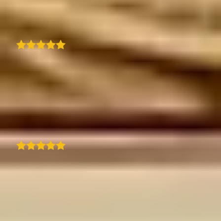
Traduzido
Max Sellmaier
Com o TraveledMap, finalmente encontrei
uma ferramenta muito fácil de usar e bem
pensada para partilhar uma viagem com
rota, fotos e textos. Ideal para um blog ou
outros sites.
Traduzido
Jens Tübke
Como travel blogger, fiquei muito satisfeita
com este programa. Comparado com outros
sites que experimentei, este é fácil de usar e
bastante intuitivo. Gosto do facto de poder
adicionar fotos aos locais e personalizar o
mapa para combinar com a identidade da