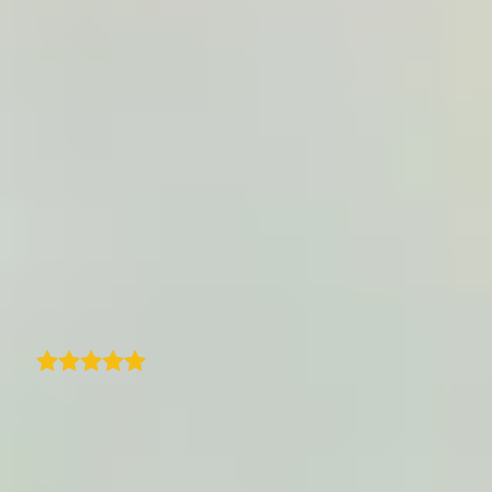
interativo incorporado no meu site a mostrar
o meu histórico de viagens. A interface é
limpa, e adicionar locais e viagens é intuitivo
- mesmo para alguém novo no plugin. O
mapa fica ótimo tanto em desktop como em
mobile, e adoro como é fácil personalizar o
estilo para combinar com o meu site.
Adiciona um elemento visual muito bonito
ao meu conteúdo de viagens. Altamente
recomendado se procura uma forma de
mostrar as suas viagens no WordPress!
A
Traduzido
arno
Excelente apoio ao cliente com
personalização quase ilimitada. O
TraveledMap procura realmente encontrar
soluções para qualquer problema, para além
de um programa de mapas bem