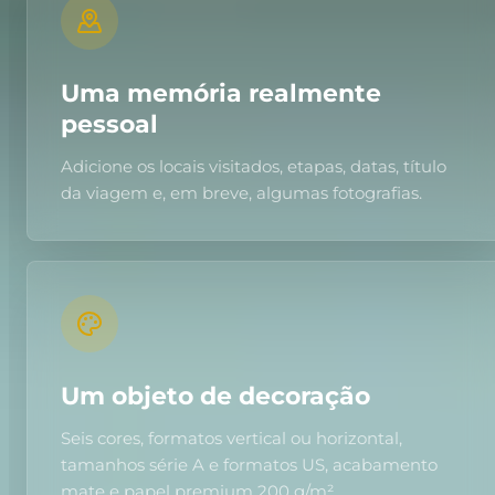
Uma memória realmente
pessoal
Adicione os locais visitados, etapas, datas, título
da viagem e, em breve, algumas fotografias.
Um objeto de decoração
Seis cores, formatos vertical ou horizontal,
tamanhos série A e formatos US, acabamento
mate e papel premium 200 g/m².