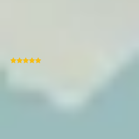
adicionar fotos aos locais e personalizar o
mapa para combinar com a identidade da
minha marca. Também responderam no dia
útil seguinte quando lhes enviei um e-mail
com uma questão. Recomendo!
H
Traduzido
Heather
Usamos o TraveledMap para apresentar
melhor as nossas viagens e os itinerários
relacionados na nossa plataforma
profissional para agências de viagens. A
facilidade de uso e configuração torna esta
ferramenta muito eficiente, e o resultado é
sempre muito eficaz e útil para os clientes. O
apoio ao cliente é excelente - rápido e sempre
disponível. A possibilidade de enriquecer os
mapas com conteúdo visual é uma grande
vantagem. Um produto realmente excelente!