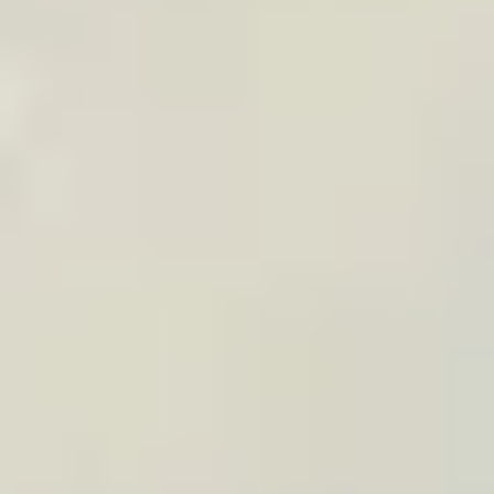
Três formas simples de
trabalhar juntos.
Link afiliado, widget de viagem ou presente
premium: escolhemos o modelo que corresponde
ao seu conteúdo, público ou relação com o cliente.
CONTEÚDO E AFILIADOS
Artigos de “presente ideal
para viajantes”