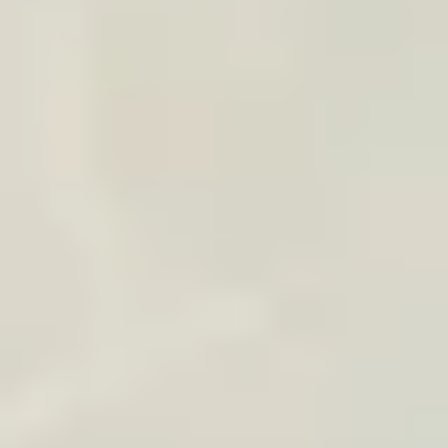
Presente premium para os
seus viajantes
Ofereça aos clientes uma impressão personalizada
da viagem: uma memória impressa, decorativa e
associada diariamente à sua marca.
Preços decrescentes conforme a quantidade
Portes agrupáveis em entrega para o mesmo local
Logo ou mensagem discreta possível
Ideal para luas de mel, circuitos premium e
fidelização
Contactar-nos
ou escreva-nos para
contact@traveledmap.com
Copiar