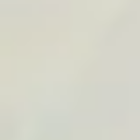
Ver
Tunisia Road Trip
Por
TraveledMap
€19.90
A4
+
14
Tunisia
Road Trip
Desert
+
2
Ver
Sardinia Sunshine Road Trip
Por
TraveledMap
€19.90
A4
+
14
Sardinia
Italy
Road Trip
+
2