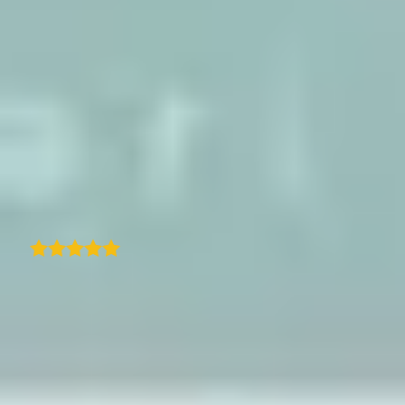
mais foi o apoio ao cliente excecional. O
Quentin, o próprio CEO, foi incrivelmente
reativo, prestável e envolvido para garantir
que tirávamos o máximo partido da solução.
É raro ver esse nível de dedicação e apoio
pessoal hoje em dia. Se procura uma solução
de mapa de itinerário fiável e fácil de usar
com apoio de topo, recomendo vivamente o
TraveledMap!
B
Traduzido
Bernard M
Comecei a usar o plugin TraveledMap para
WordPress há apenas alguns dias e já estou
impressionado com o quão polido e fácil de
usar ele é. A configuração foi simples e, em
poucos minutos, eu já tinha um mapa
interativo incorporado no meu site a mostrar
o meu histórico de viagens. A interface é