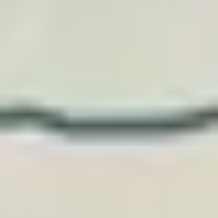
ESPAÇO PROFISSIONAIS
Para agências, bloggers 
criadores de viagem.
Recomende, integre ou ofereça posters TraveledMap
ao seu público ou viajantes, com uma comissão
atrativa ou uma oferta adaptada ao seu volume.
Tornar-me afiliado