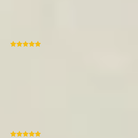
disponível. A possibilidade de enriquecer os
mapas com conteúdo visual é uma grande
vantagem. Um produto realmente excelente!
Traduzido
Mauro Bighin
Encontrei o plugin TraveledMap para o meu
site e achei tudo o que procurava num só
lugar. É uma forma rápida e fácil de criar um
itinerário limpo com um mapa interativo e
etapas que combinam com o meu artigo de
blog. Incrível. Suporte rápido e eficiente da
TraveledMap. Resposta rápida e resolução
perfeita de um problema com a nova
funcionalidade de zoom.
Traduzido
Suburban Treasures