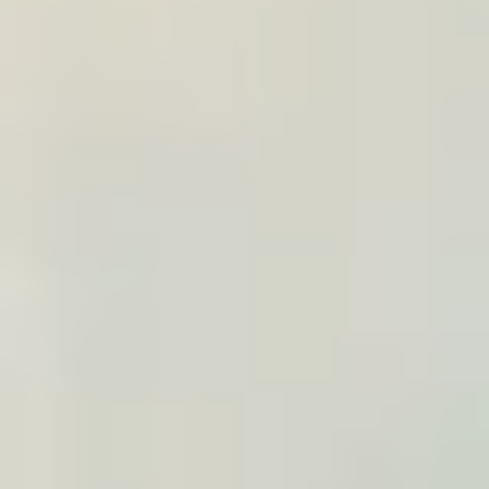
Integre o TraveledMap em guias de presentes,
newsletters ou seleções de ideias de viagem com
um link afiliado, widget ou visuais do media kit.
Visuais prontos a usar no media kit
Link ou widget afiliado nos seus artigos
Código afiliado guardado durante 30 dias no
navegador do visitante
Comissão de 10 %, negociável conforme o volume
Pedir para ser afiliado
WIDGET DE VIAGEM
Integração numa viagem