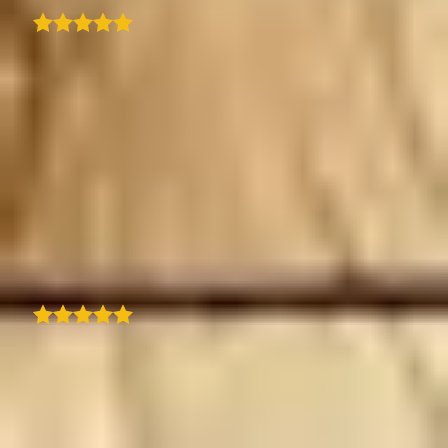
Encontrei o plugin TraveledMap para o meu
site e achei tudo o que procurava num só
lugar. É uma forma rápida e fácil de criar um
itinerário limpo com um mapa interativo e
etapas que combinam com o meu artigo de
blog. Incrível. Suporte rápido e eficiente da
TraveledMap. Resposta rápida e resolução
perfeita de um problema com a nova
funcionalidade de zoom.
Traduzido
Suburban Treasures
Como viajante casual que adora tirar fotos,
gosto muito de usar esta aplicação. Ela
corresponde perfeitamente às minhas
necessidades. Descobri-a há 4 ou 5 meses e,
honestamente, se eu tivesse escrito uma lista