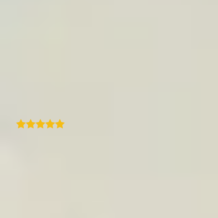
Mais de
15 000
viajantes
em todo o mundo
confiam em nós
Serviço útil, clientes satisfeitos
Usamos o TraveledMap para apresentar
melhor as nossas viagens e os itinerários
relacionados na nossa plataforma
profissional para agências de viagens. A
facilidade de uso e configuração torna esta
ferramenta muito eficiente, e o resultado é
sempre muito eficaz e útil para os clientes. O
apoio ao cliente é excelente - rápido e sempre