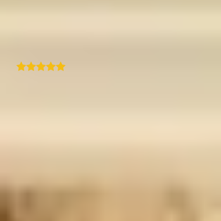
minha marca. Também responderam no dia
útil seguinte quando lhes enviei um e-mail
com uma questão. Recomendo!
H
Traduzido
Heather
Usamos o TraveledMap para apresentar
melhor as nossas viagens e os itinerários
relacionados na nossa plataforma
profissional para agências de viagens. A
facilidade de uso e configuração torna esta
ferramenta muito eficiente, e o resultado é
sempre muito eficaz e útil para os clientes. O
apoio ao cliente é excelente - rápido e sempre
disponível. A possibilidade de enriquecer os
mapas com conteúdo visual é uma grande
vantagem. Um produto realmente excelente!
Traduzido
Mauro Bighin