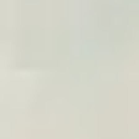
específica
Adicione um widget TraveledMap a um artigo,
página de circuito ou ficha de viagem: apresenta o
itinerário e prepara o poster correspondente.
Configuração através do widget de integração
Um visual para apresentar a viagem
Um poster pronto a encomendar pelo viajante
Comissão de 10 %, ajustável conforme o volume
Explorar o widget
PRESENTE CLIENTE